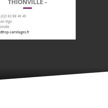
THIONVILLE -
 (0)3 82 88 49 49
ean Vigo
nville
@top-carrelages.fr