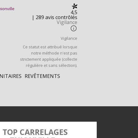
hionville
4,5
| 289 avis contrôlés
Vigilance
Vigilance
Ce statut est attribué lorsque
notre méthode n'est pas
strictement appliquée (collecte
régulière et sans sélection).
NITAIRES
REVÊTEMENTS
TOP CARRELAGES