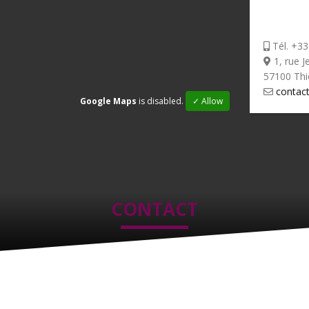
Tél. +33
1, rue J
57100 Thio
contact
Google Maps
is disabled.
✓ Allow
CONTACT